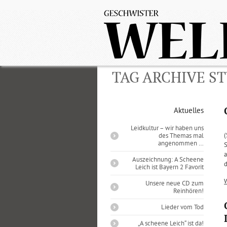
TAG ARCHIVE S
Aktuelles
Leidkultur – wir haben uns
(
des Themas mal
angenommen …
S
a
Auszeichnung: A Scheene
d
Leich ist Bayern 2 Favorit
Unsere neue CD zum
Reinhören!
Lieder vom Tod
„A scheene Leich“ ist da!