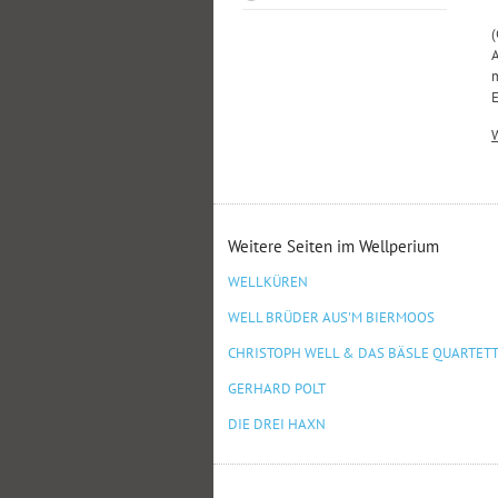
(
A
m
E
Weitere Seiten im Wellperium
WELLKÜREN
WELL BRÜDER AUS'M BIERMOOS
CHRISTOPH WELL & DAS BÄSLE QUARTET
GERHARD POLT
DIE DREI HAXN