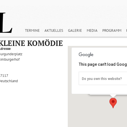
TERMINE
AKTUELLES
GALERIE
MEDIA
PROGRAMM
KLEINE KOMÖDIE
Adresse
Burgunderplatz
Limburgerhof
This page can't load Goog
67117
Do you own this website?
Deutschland
Kleine Komödie
Burgunderplatz - Limbu
Details