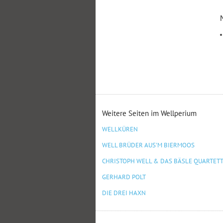
Weitere Seiten im Wellperium
WELLKÜREN
WELL BRÜDER AUS'M BIERMOOS
CHRISTOPH WELL & DAS BÄSLE QUARTET
GERHARD POLT
DIE DREI HAXN