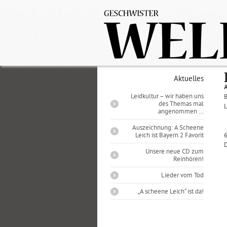
Aktuelles
Leidkultur – wir haben uns
des Themas mal
angenommen …
Auszeichnung: A Scheene
Leich ist Bayern 2 Favorit
Unsere neue CD zum
Reinhören!
Lieder vom Tod
„A scheene Leich“ ist da!