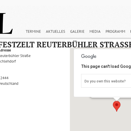
TERMINE
AKTUELLES
GALERIE
MEDIA
PROGRAMM
FESTZELT REUTERBÜHLER STRASSE
Adresse
euterbühler Straße
Schlehdorf
This page can't load Goog
82444
Do you own this website?
Deutschland
Festzelt Reuterbühler
Reuterbühler Straße - Sc
Details