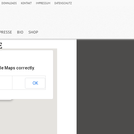
DOWNLOADS
KONTAKT
IMPRESSUM
DATENSCHUTZ
PRESSE
BIO
SHOP
le Maps correctly.
OK
 Straße
hlehdorf