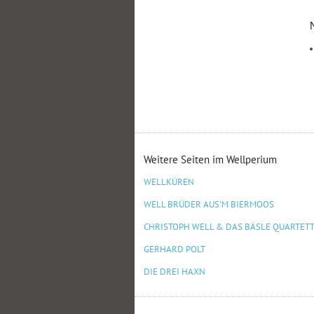
Weitere Seiten im Wellperium
WELLKÜREN
WELL BRÜDER AUS'M BIERMOOS
CHRISTOPH WELL & DAS BÄSLE QUARTET
GERHARD POLT
DIE DREI HAXN