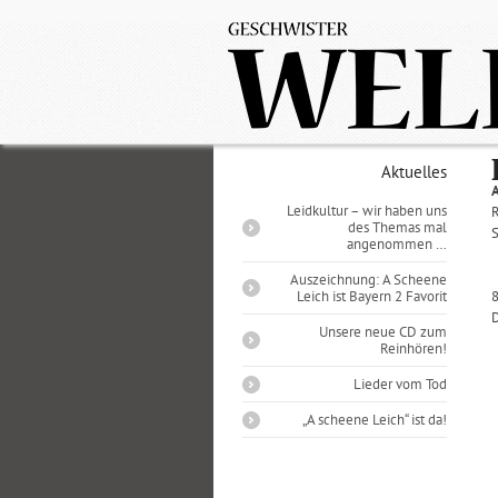
Aktuelles
Leidkultur – wir haben uns
R
des Themas mal
angenommen …
Auszeichnung: A Scheene
Leich ist Bayern 2 Favorit
Unsere neue CD zum
Reinhören!
Lieder vom Tod
„A scheene Leich“ ist da!