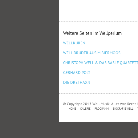
Weitere Seiten im Wellperium
WELLKÜREN
WELL BRÜDER AUS'M BIERMOOS
CHRISTOPH WELL & DAS BÄSLE QUARTET
GERHARD POLT
DIE DREI HAXN
© Copyright 2013 Well Musik. Alles was Recht i
HOME
GALERIE
PROGRAMM
BIOGRAFIE WELL