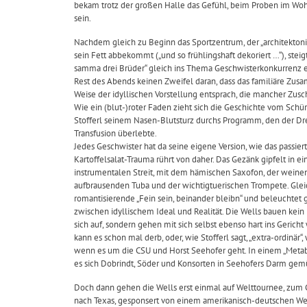
bekam trotz der großen Halle das Gefühl, beim Proben im W
sein.
Nachdem gleich zu Beginn das Sportzentrum, der „architektoni
sein Fett abbekommt („und so frühlingshaft dekoriert …“), steig
samma drei Brüder“ gleich ins Thema Geschwisterkonkurrenz ei
Rest des Abends keinen Zweifel daran, dass das familiäre Zus
Weise der idyllischen Vorstellung entsprach, die mancher Zusc
Wie ein (blut-)roter Faden zieht sich die Geschichte vom Sch
Stofferl seinem Nasen-Blutsturz durchs Programm, den der Drei
Transfusion überlebte.
Jedes Geschwister hat da seine eigene Version, wie das passier
Kartoffelsalat-Trauma rührt von daher. Das Gezänk gipfelt in e
instrumentalen Streit, mit dem hämischen Saxofon, der weinen
aufbrausenden Tuba und der wichtigtuerischen Trompete. Gleic
romantisierende „Fein sein, beinander bleibn“ und beleuchtet g
zwischen idyllischem Ideal und Realität. Die Wells bauen kein
sich auf, sondern gehen mit sich selbst ebenso hart ins Gericht
kann es schon mal derb, oder, wie Stofferl sagt, „extra-ordinär“,
wenn es um die CSU und Horst Seehofer geht. In einem „Meta
es sich Dobrindt, Söder und Konsorten in Seehofers Darm gem
Doch dann gehen die Wells erst einmal auf Welttournee, zum C
nach Texas, gesponsert von einem amerikanisch-deutschen We