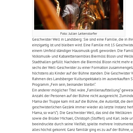
Foto: Julian Leitenstorfer
Geschwister Well in Landsberg: Sie sind eine Familie, die in ih
einzigartig ist und bleiben wird. Eine Familie mit 15 Geschwiste
einem Umfeld ständiger Hausmusik groß geworden. Die Famili
Volksmusik- und Kabarettensembles Biermösl Blosn und Well
Stadthallen gefüllt. Nachdem die Biermösl Blosn nicht mehr exi
sechs der Well-Geschwister zu einer Formation zusammengetan,
höchstens als Kinder auf der Bühne standen. Die Geschwister W
Rahmen des Landsberger Kulturspektakels im ausverkauften S
Programm „Fein sein, beinander bleibn“.
Ein anderer möglicher Titel wäre „Familienaufstellung“ gewese
Anzahl der Personen auf der Bühne nicht ausgereicht. Zuminde
Mama der Truppe kam mit auf die Bühne, die Autorität, die d
geschwisterlichen Gezänk immer wieder als letzte Instanz herh
Mama, so war’s“). Die Geschwister Well, das sind die Wellküren
sowie die Brüder Michael, Christoph (Stofferl) und Karl. Jede u
beeindruckte durch seine Vielfalt, spielte mehrere Instrument
alles höchst gekonnt. Ganz familiär ging es zu auf der Bühne,