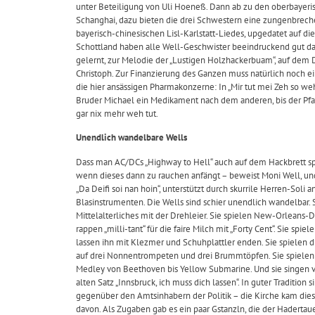
unter Beteiligung von Uli Hoeneß. Dann ab zu den oberbayeri
Schanghai, dazu bieten die drei Schwestern eine zungenbrech
bayerisch-chinesischen Lisl-Karlstatt-Liedes, upgedatet auf die
Schottland haben alle Well-Geschwister beeindruckend gut da
gelernt, zur Melodie der „Lustigen Holzhackerbuam“, auf dem 
Christoph. Zur Finanzierung des Ganzen muss natürlich noch ei
die hier ansässigen Pharmakonzerne: In „Mir tut mei Zeh so 
Bruder Michael ein Medikament nach dem anderen, bis der Pf
gar nix mehr weh tut.
Unendlich wandelbare Wells
Dass man AC/DCs „Highway to Hell“ auch auf dem Hackbrett s
wenn dieses dann zu rauchen anfängt – beweist Moni Well, und 
„Da Deifi soi nan hoin“, unterstützt durch skurrile Herren-Soli 
Blasinstrumenten. Die Wells sind schier unendlich wandelbar. 
Mittelalterliches mit der Drehleier. Sie spielen New-Orleans-Di
rappen „milli-tant“ für die faire Milch mit „Forty Cent“. Sie spi
lassen ihn mit Klezmer und Schuhplattler enden. Sie spielen
auf drei Nonnentrompeten und drei Brummtöpfen. Sie spielen 
Medley von Beethoven bis Yellow Submarine. Und sie singen 
alten Satz „Innsbruck, ich muss dich lassen“. In guter Tradition 
gegenüber den Amtsinhabern der Politik – die Kirche kam di
davon. Als Zugaben gab es ein paar Gstanzln, die der Hadert