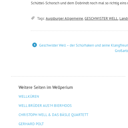
Schüttel-Schorsch und dem Dobrindt noch mal so richtig eins
Tags:
Augsburger Allgemeine
,
GESCHWISTER WELL
,
Land
Geschwister Well – der Schürhaken und seine Klangfreu
←
Großart
Weitere Seiten im Wellperium
WELLKÜREN
WELL BRÜDER AUS'M BIERMOOS
CHRISTOPH WELL & DAS BÄSLE QUARTETT
GERHARD POLT