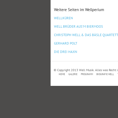
Weitere Seiten im Wellperium
WELLKÜREN
WELL BRÜDER AUS'M BIERMOOS
CHRISTOPH WELL & DAS BÄSLE QUARTET
GERHARD POLT
DIE DREI HAXN
© Copyright 2013 Well Musik. Alles was Recht i
HOME
GALERIE
PROGRAMM
BIOGRAFIE WELL