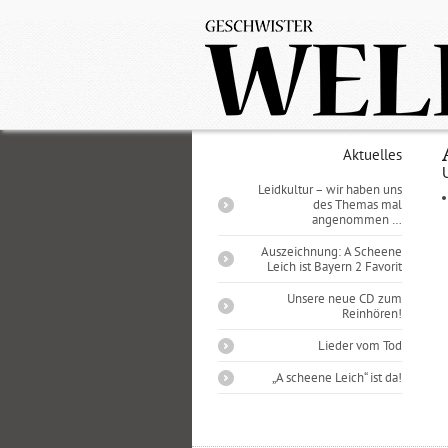
Aktuelles
Leidkultur – wir haben uns
des Themas mal
angenommen …
Auszeichnung: A Scheene
Leich ist Bayern 2 Favorit
Unsere neue CD zum
Reinhören!
Lieder vom Tod
„A scheene Leich“ ist da!