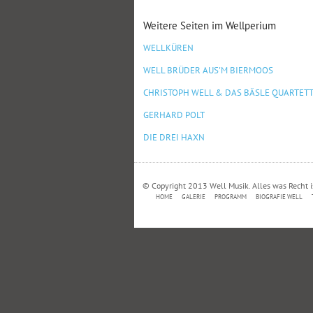
Weitere Seiten im Wellperium
WELLKÜREN
WELL BRÜDER AUS'M BIERMOOS
CHRISTOPH WELL & DAS BÄSLE QUARTET
GERHARD POLT
DIE DREI HAXN
© Copyright 2013 Well Musik. Alles was Recht i
HOME
GALERIE
PROGRAMM
BIOGRAFIE WELL