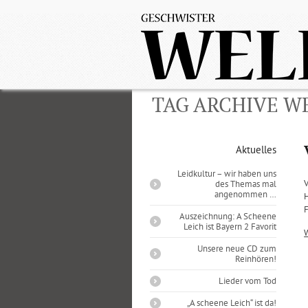
TAG ARCHIVE W
Aktuelles
Leidkultur – wir haben uns
V
des Themas mal
angenommen …
H
F
Auszeichnung: A Scheene
Leich ist Bayern 2 Favorit
Unsere neue CD zum
Reinhören!
Lieder vom Tod
„A scheene Leich“ ist da!