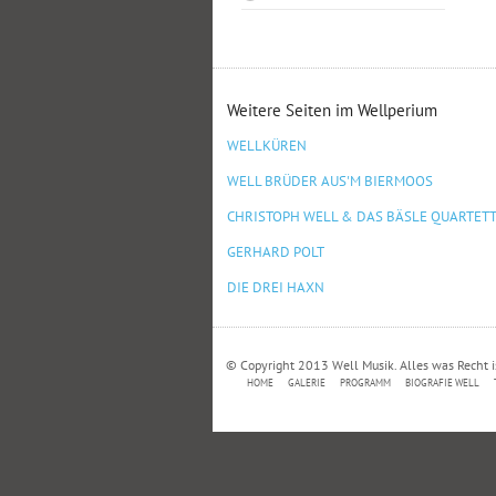
Weitere Seiten im Wellperium
WELLKÜREN
WELL BRÜDER AUS'M BIERMOOS
CHRISTOPH WELL & DAS BÄSLE QUARTET
GERHARD POLT
DIE DREI HAXN
© Copyright 2013 Well Musik. Alles was Recht i
HOME
GALERIE
PROGRAMM
BIOGRAFIE WELL