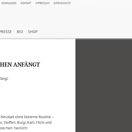
DOWNLOADS
KONTAKT
IMPRESSUM
DATENSCHUTZ
PRESSE
BIO
SHOP
CHEN ANFÄNGT
fängt:
 Neustart ohne bleierne Routine –
Stofferl, Burgi, Karli, Michi und
prechen: herrlich!