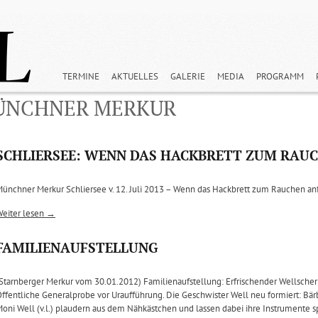
TERMINE
AKTUELLES
GALERIE
MEDIA
PROGRAMM
MÜNCHNER MERKUR
SCHLIERSEE: WENN DAS HACKBRETT ZUM RAU
ünchner Merkur Schliersee v. 12. Juli 2013 – Wenn das Hackbrett zum Rauchen an
Weiter lesen →
FAMILIENAUFSTELLUNG
Starnberger Merkur vom 30.01.2012) Familienaufstellung: Erfrischender Wellscher
ffentliche Generalprobe vor Uraufführung. Die Geschwister Well neu formiert: Bärbi, 
oni Well (v.l.) plaudern aus dem Nähkästchen und lassen dabei ihre Instrumente s