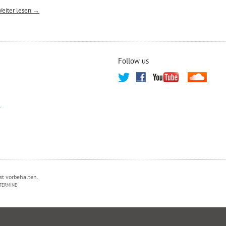
Weiter lesen →
Follow us
T
st vorbehalten.
TERMINE
PRIVATSPHÄRE-EINSTELLUNGEN ÄNDERN
HISTORIE DER PRIVATSPHÄRE-EI