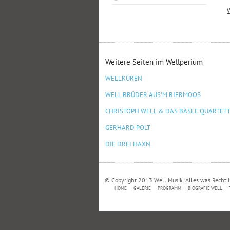
Weitere Seiten im Wellperium
WELLKÜREN
WELL BRÜDER AUS'M BIERMOOS
CHRISTOPH WELL & DAS BÄSLE QUARTET
GERHARD POLT
DIE DREI HAXN
© Copyright 2013 Well Musik. Alles was Recht i
HOME
GALERIE
PROGRAMM
BIOGRAFIE WELL