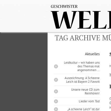
TAG ARCHIVE 
Aktuelles
Leidkultur – wir haben uns
M
des Themas mal
angenommen …
Auszeichnung: A Scheene
Leich ist Bayern 2 Favorit
Unsere neue CD zum
Reinhören!
(
Lieder vom Tod
Ö
M
„A scheene Leich“ ist da!