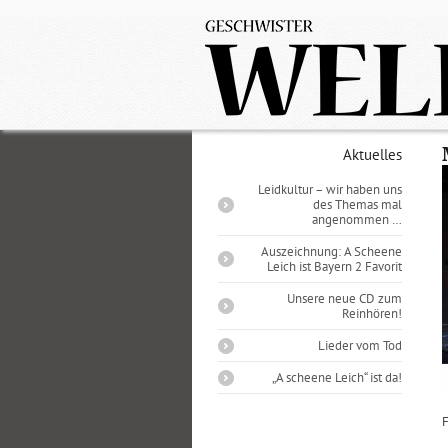
Aktuelles
Leidkultur – wir haben uns
des Themas mal
angenommen …
Auszeichnung: A Scheene
Leich ist Bayern 2 Favorit
Unsere neue CD zum
Reinhören!
Lieder vom Tod
„A scheene Leich“ ist da!
F