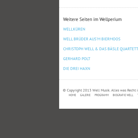
Weitere Seiten im Wellperium
WELLKÜREN
WELL BRÜDER AUS'M BIERMOOS
CHRISTOPH WELL & DAS BÄSLE QUARTET
GERHARD POLT
DIE DREI HAXN
© Copyright 2013 Well Musik. Alles was Recht i
HOME
GALERIE
PROGRAMM
BIOGRAFIE WELL