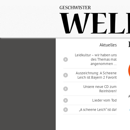
Aktuelles
Leidkultur – wir haben uns
des Themas mal
angenommen …
Auszeichnung: A Scheene
Leich ist Bayern 2 Favorit
Unsere neue CD zum
Reinhören!
A
Lieder vom Tod
„A scheene Leich“ ist da!