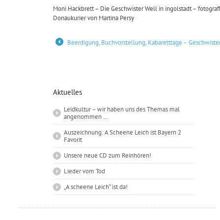
Moni Hackbrett – Die Geschwister Well in ingolstadt – fotografi
Donaukurier von Martina Persy
Beerdigung, Buchvorstellung, Kabaretttage – Geschwister
←
Aktuelles
Leidkultur – wir haben uns des Themas mal
angenommen …
Auszeichnung: A Scheene Leich ist Bayern 2
Favorit
Unsere neue CD zum Reinhören!
Lieder vom Tod
„A scheene Leich“ ist da!